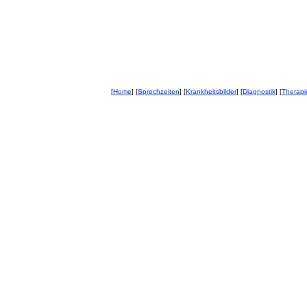
[
Home
] [
Sprechzeiten
] [
Krankheitsbilder
] [
Diagnostik
] [
Therapi